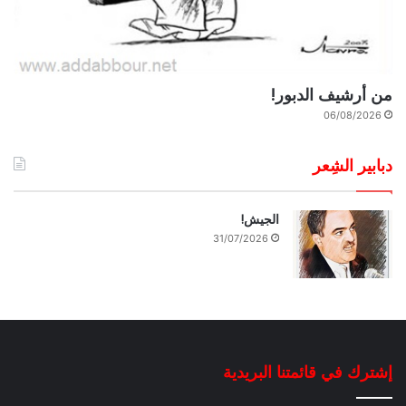
من أرشيف الدبور!
06/08/2026
دبابير الشِعر
الجيش!
31/07/2026
إشترك في قائمتنا البريدية