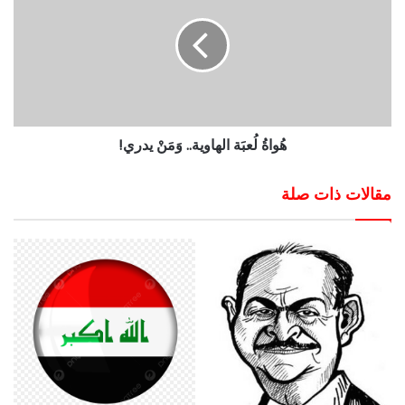
هُواةُ لُعبَة الهاوية.. وَمَنْ يدري!
مقالات ذات صلة