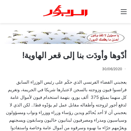
القائمة
أدّوها وأودَت بنا إلى قعر الهاوية!
30/06/2020
يعجبني القضاء الفرنسي الذي حكَم على رئيس الوزراء السابق
فرانسوا فيون وزوجته بالسجن لاعتبارها شريكا في الجريمة، وتغريم
كل منهما بمبلغ 375 ألف يورو، بتهمة استخدام فيون لأموال عامة
لدفع أجور لزوجته وأطفاله مقابل عمل لم يؤدّوه قط!.. لكن الذي لا
يعجبني أن لا أحد يُحاكم ويدين رؤساء وزراء ووزراء ونواب ومسؤولون
وسياسيون ومدراء ومصرفيون لبنانيون حاليون وسابقون ويسجنهم
ويغرّمهم جرّاء ما نهبوه وسرقوه من أموال عامة وخاصة واستفادوا