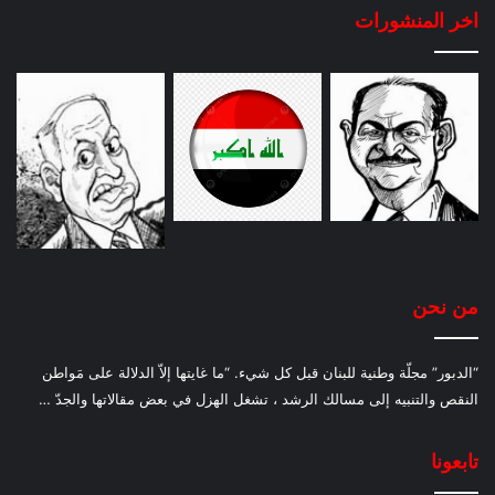
اخر المنشورات
من نحن
“الدبور” مجلّة وطنية للبنان قبل كل شيء. “ما غايتها إلاّ الدلالة على مَواطن
النقص والتنبيه إلى مسالك الرشد ، تشغل الهزل في بعض مقالاتها والجدّ …
تابعونا