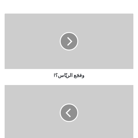
وفجَع الريّاس؟!