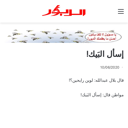
القائمة
إسأل البَيك!
10/06/2020
قال بلال عبدالله: لوين رايحين؟!
مواطن قال: إسأل البَيك!