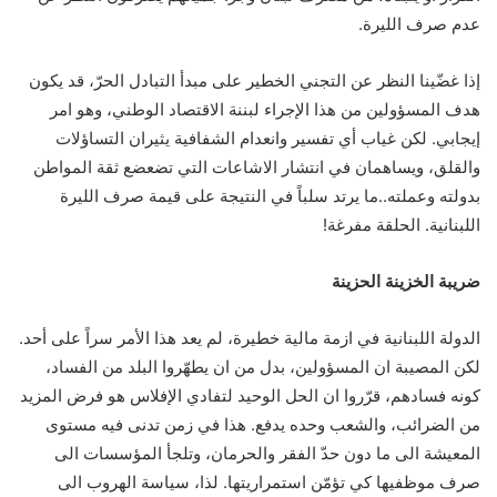
عدم صرف الليرة.
إذا غضّينا النظر عن التجني الخطير على مبدأ التبادل الحرّ، قد يكون
هدف المسؤولين من هذا الإجراء لبننة الاقتصاد الوطني، وهو امر
إيجابي. لكن غياب أي تفسير وانعدام الشفافية يثيران التساؤلات
والقلق، ويساهمان في انتشار الاشاعات التي تضعضع ثقة المواطن
بدولته وعملته..ما يرتد سلباً في النتيجة على قيمة صرف الليرة
اللبنانية. الحلقة مفرغة!
ضريبة الخزينة الحزينة
الدولة اللبنانية في ازمة مالية خطيرة، لم يعد هذا الأمر سراً على أحد.
لكن المصيبة ان المسؤولين، بدل من ان يطهّروا البلد من الفساد،
كونه فسادهم، قرّروا ان الحل الوحيد لتفادي الإفلاس هو فرض المزيد
من الضرائب، والشعب وحده يدفع. هذا في زمن تدنى فيه مستوى
المعيشة الى ما دون حدّ الفقر والحرمان، وتلجأ المؤسسات الى
صرف موظفيها كي تؤمّن استمراريتها. لذا، سياسة الهروب الى