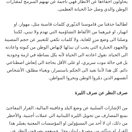
يحاولون اخفاءها عن الأنظار فهي ناجمة عن نهبهم المبرمج لمقدّرات
الوطن والذي وصل حدّ الخيانة العظمى.
لطالما حذفنا من قاموسنا الدبّوري كلمات قاسية مثل، مهوار، او
انهيار، او غيرهما من الألفاظ التشاؤمية التي تهدم ولا تبني، لكننا
وصلنا الى وضع مزرٍ للغاية، ولا كلمات تكفي للتعبير عن حجم المصيبة
والجهود الجبارة التي يجب ان نبذلها لإنهاض الوطن من كبوته واعادته
الى الحياة. نقول اعادته الى الحياة لأنه بكل بساطة في ازمة وجودية
بل في حالة موت سريري، او على الأقل بحاجة الى إنعاش اصطناعي
دائم. كل هذا لأننا نعيد الى الحكم باستمرار، وبغباء مطلق، الأشخاص
أنفسهم الذين دمّروا الوطن ونحروا المواطن.
صرف النظر عن صرف الليرة
من الإشارات السلبية عن وضع البلد وعافيته المالية، القرار المفاجئ
بمنع المصارف من تحويل الليرة اللبنانية الى عملات أجنبية. والأخطر
من ذلك، ان لا أحد من المسؤولين او المؤسسات المعنية يفسّر هذا
القرار او يتبنّاه، من مصرف لبنان وجرّ. جميعهم يصرفون النظر عن