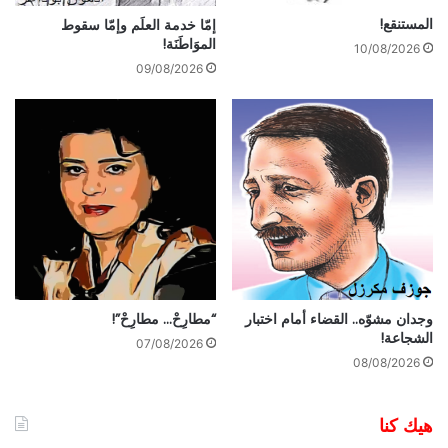
المستنقع!
إمّا خدمة العلَم وإمّا سقوط
الموَاطَنَة!
10/08/2026
09/08/2026
وجدان مشوّه.. القضاء أمام اختبار
“مطارِحْ… مطارِحْ”!
الشجاعة!
07/08/2026
08/08/2026
هيك كنا