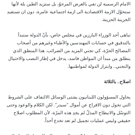
الامام الرسمية لن تفي بالغرض المرجوّ، بل ستزيد الطين بلة لأنها
ستحوّل الازمة الاقتصادية الى ازمة اجتماعية عامرة، دون ان تستفيد
الخزينة الحزينة.
تباهى أحد الوزراء البارزين في مجلس خاص، بأنّ الدولة ستبدأ
بالتدقيق في حسابات المهندسين والأطباء وغيرهم من أصحاب
المصالح الحرّة، كي تجني المزيد من الضرائب. هذا المنطق الذي
ينطلق من مبدأ ان المواطن فاسد، يدخل في إطار النصب والاحتيال
والتجني.. وابتزاز الدولة لمواطنيها.
اصلاح.. بالثلاثة
يحاول المسؤولون اللبنانيون بشتى الوسائل الالتفاف على الشروط
التي تحول دون الافراج عن أموال “سيدر”. لكن الكلام والوعود وحتى
التوسّل والانبطاح المذلّ لم يجدِ هذه المرّة، لأن المطلوب اصلاح
حقيقي وليس عمليات تجميل لم تعد تخدع أحداً.