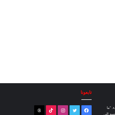
تابعونا
. “ما
فيسبوك
تويتر
انستقرام
‫TikTok
Threads
نبيه إلى