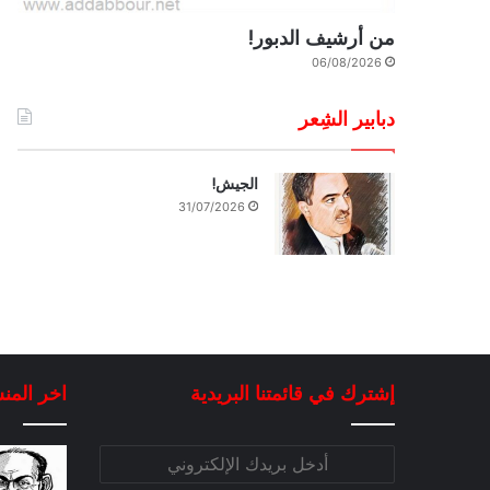
من أرشيف الدبور!
06/08/2026
دبابير الشِعر
الجيش!
31/07/2026
إشترك في قائمتنا البريدية
اخر المن