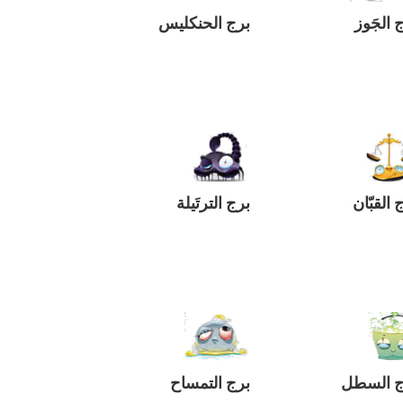
 الجَوز
برج الحنكليس
 القبّان
برج الترتَيلة
ج السطل
برج التمساح