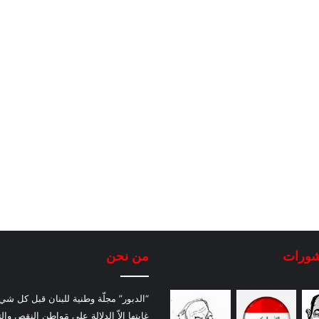
شورات
من نحن
“الدبور” مجلّة وطنية للبنان قبل كل شيء
غايتها إلاّ الدلالة على مَواطن النقص والت