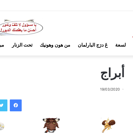
لسعة
عَ درَج البارلمان
من هون وهونيك
تحت الزنار
مب
أبراج
19/03/2020
فيسبوك