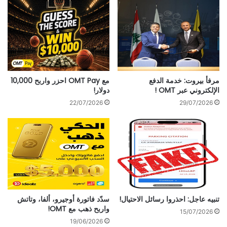
مرفأ بيروت: خدمة الدفع
مع OMT Pay احزر واربح 10,000
الإلكتروني عبر OMT !
دولار!
22/07/2026
29/07/2026
تنبيه عاجل: احذروا رسائل الاحتيال!
سدّد فاتورة أوجيرو، ألفا، وتاتش
واربح ذهب مع OMT!
15/07/2026
19/06/2026