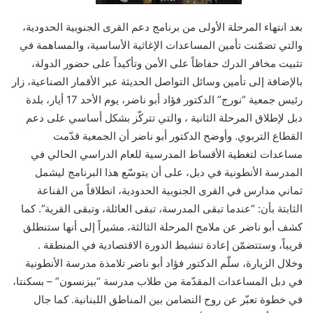
بعد انتهاء المرحلة الأولى من برنامج دعم القرى الجنوبية الحدودية،
والتي تضمّنت تأمين المساعدات الإغاثية الأساسية، والمساهمة في
تثبيت مخافر الدرك حفاظاً على الأمن وتأكيداً على حضور الدولة،
بالإضافة إلى تأمين وسائل التواصل الحديثة عبر الأقمار الصناعية، زار
رئيس جمعية “نورج” الدكتور فؤاد أبو ناضر، يوم الأحد 17 أيار، بلدة
دبل لإطلاق المرحلة الثانية ، والتي تتركّز بشكل أساسي على دعم
القطاع التربوي. وأوضح الدكتور أبو ناضر أن الجمعية قدّمت
مساعدات لتغطية الأقساط المدرسية للعام الدراسي الحالي في
المدرسة الأنطونية في دبل، على أن يتوسّع هذا البرنامج ليشمل
ثماني مدارس في القرى الجنوبية الحدودية، انطلاقاً من القناعة
الثابتة بأن: “عندما تبقى المدرسة، تبقى العائلة، وتبقى القرية”. كما
كشف أبو ناضر عن ملامح المرحلة الثالثة، مشيراً إلى أنها ستنطلق
قريباً، وستتضمّن إعادة تنشيط الدورة الاقتصادية في المنطقة .
وخلال الزيارة، سلّم الدكتور فؤاد أبو ناضر تلامذة مدرسة الأنطونية
في دبل المساعدات المقدّمة من طلاب مدرسة “بيزنسون” – بسكنتا،
في خطوة تعبّر عن روح التضامن بين المناطق اللبنانية. كما جال