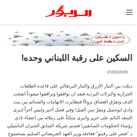
القائمة
السكين على رقبة اللبناني وحده!
01/05/2020
دبكت بين التيار الازرق والتيار البرتقالي على قاعدة الطلعات
الحرارية والنزلات البردية فبعد ان توافقوا وترافقوا صعوداً انفخت
الدف وتفرّق العشاق نزولاً! فتطايرت الاتهامات والشتائم بين بيت
وادي ابوجميل ومقرّ سن الفيل! وفي فصل أخير وليس آخراً انبرى
السعد النائم على حرير وانبرى متكئاً على زملائه من اعضاء نادي
رؤساء الحكومات السابقين! فشتم شريكه السابق الجبران الباسيلي
بـ “فشر على رقبتو” فعاجله وزير العهد الجريصاتي السليم بسحسوح