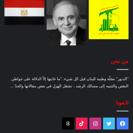
من نحن
“الدبور” مجلّة وطنية للبنان قبل كل شيء. “ما غايتها إلاّ الدلالة على مَواطن
النقص والتنبيه إلى مسالك الرشد ، تشغل الهزل في بعض مقالاتها والجدّ …
تابعونا
فيسبوك
تويتر
انستقرام
‫TikTok
Threads