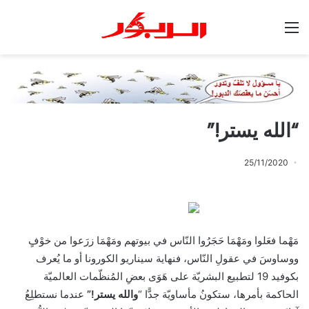
القائمة
“الله يستر!”
25/11/2020
مَهْما فعَلوا ومَهْمَا حَجَرُوا النّاس في بيوتهم ومَهْمَا زرَعوا من خوْفٍ
ووساوسَ في عقولِ النّاس، فنهاية سيناريو الكورونا أو ما يُعرف
بكوفيد 19 لتطبيع البشريّة على هَوَى بعضِ المُنظّمات العالميّة
الحاكمة بأمرها، ستكونُ مأساويّة جدًّا “
والله يستر!”
عندما نستطلِعُ