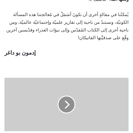
يُمكنُنا في مقالةٍ أخرى أن نكونَ أشمَلْ في مُعالجتنا هذه المسألة
الكونيّة، ونستندُ من ناحية إلى تقارير علميّة وإجتماعيّة عالميّة، ومن
ناحية أخرى إلى الكتاب المُقدّس وإلى نبؤات العذراء وقدّيسين آخرين
وقّع على صدقيَّتها الفاتيكان!
إدمون بو داغر