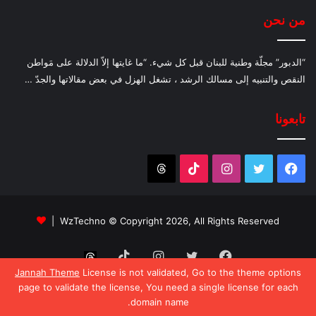
من نحن
“الدبور” مجلّة وطنية للبنان قبل كل شيء. “ما غايتها إلاّ الدلالة على مَواطن
النقص والتنبيه إلى مسالك الرشد ، تشغل الهزل في بعض مقالاتها والجدّ …
تابعونا
فيسبوك
تويتر
انستقرام
‫TikTok
Threads
WzTechno
© Copyright 2026, All Rights Reserved |
فيسبوك
تويتر
انستقرام
‫TikTok
Threads
Jannah Theme
License is not validated, Go to the theme options
page to validate the license, You need a single license for each
domain name.