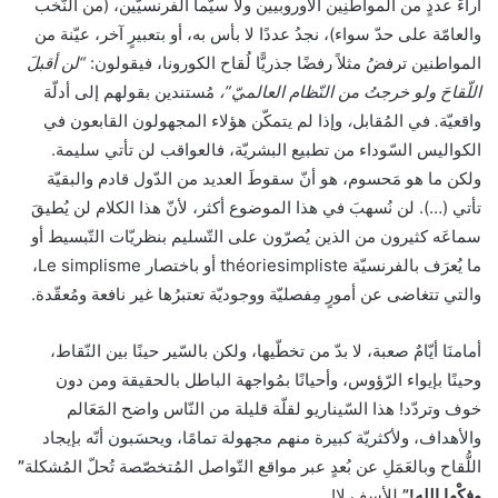
آراءَ عددٍ من المواطنِين الأوروبيين ولا سيّما الفرنسيّين، (من النُّخب
والعامّة على حدّ سواء)، نجدُ عددًا لا بأس به، أو بتعبيرٍ آخر، عيّنة من
المواطنين ترفضُ مثلاً رفضًا جذريًّا لُقاح الكورونا، فيقولون:
“لن أقبلَ
اللّقاحَ ولو خرجتُ من النّظام العالميّ”،
مُستندين بقولهم إلى أدلّة
واقعيّة
.
في المُقابل
،
وإذا لم يتمكّن هؤلاء المجهولون القابعون في
الكواليس السّوداء من تطبيع البشريّة، فالعواقب لن تأتي سليمة.
ولكن ما هو مَحسوم، هو أنّ سقوطَ العديد من الدّول قادم والبقيّة
تأتي (…). لن نُسهبَ في هذا الموضوع أكثر، لأنّ هذا الكلام لن يُطيقَ
سماعَه كثيرون من الذين يُصرّون على التّسليم بنظريّات التّبسيط أو
ما يُعرَف بالفرنسيّة théoriesimpliste أو باختصار Le simplisme،
والتي تتغاضى عن أمورٍ مِفصليّة ووجوديّة تعتبرُها غير نافعة ومُعقّدة.
أمامنَا أيّامٌ صعبة، لا بدّ من تخطّيها، ولكن بالسّير حينًا بين النّقاط،
وحينًا بإيواء الرّؤوس، وأحيانًا بمُواجهة الباطل بالحقيقة ومن دون
خوف وتردّد! هذا السّيناريو لقلّة قليلة من النّاس واضح المَعَالم
والأهداف، ولأكثريّة كبيرة منهم مجهولة تمامًا، ويحسَبون أنّه بإيجاد
اللُّقاح وبالعَمَلِ عن بُعدٍ عبر مواقع التّواصل المُتخصّصة تُحلّ المُشكلة
”
وفكْها الله!”
للأسف لا!