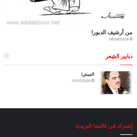
من أرشيف الدبور!
06/08/2026
دبابير الشِعر
الجيش!
31/07/2026
إشترك في قائمتنا البريدية