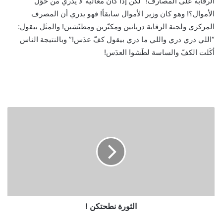
الرقابة على المصارف!” لكن إذا كان معاليه لا يدري من حوّل
الأموال؟! وهو كان وزير الأموال سابقاً! فهو يدري أن المصرف
المركزي ولجنة الرقابة دريانين ومكتّرين ومطنّشين! والمثَل بيقول:
“اللي دري دري واللي ما دري بيقول كفّ عدَس!” وبالنتيجة الناس
أكَلت الكفّ والساسة لطَشوا العدَس!
الثورة نطحتكن !