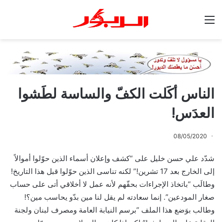
القائمة
الناس أكَلت الكفّ والساسة لطَشوا
العدَس!
08/05/2020
شدّد علي حسن خليل على “كشف وإعلان أسماء الذين حوّلوا أموالاً
إلى الخارج بعد 17 تشرين!” لكنه تناسى الذين حوّلوا قبل هذا التاريخ!
وطالَب “باتخاذ الإجراءات بحقّهم لأنه عمل لا أخلاقي أتى على حساب
صغار المودعين”. إنما سعادته لم يقل لنا مين بدّو يحاسب مين؟!
وطالب بوَضع هذا الملف “برسم النيابة العامة ومصرف لبنان ولجنة