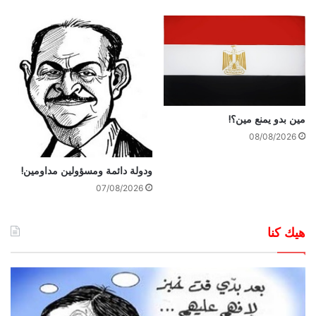
مين بدو يمنع مين؟!
08/08/2026
ودولة دائمة ومسؤولين مداومين!
07/08/2026
هيك كنا