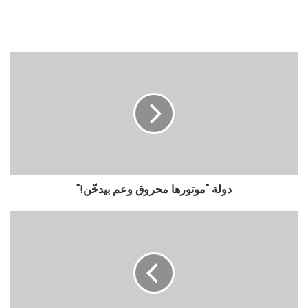
دولة "موتورها محروق وعم بيدخّن!"