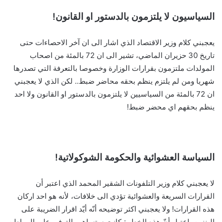
السياسيون لا يلتزمون بالدستور او القانون!
يعجبني كلام وزير الاقتصاد الذي اشار الى ان آخر الاحصاءات حتى
تاريخ 30 حزيران الماضي، تشير الى ان 72 بالمئة من اصحاب
المولدات ملتزمون بقرارات الوزارة وخصوصا بالتعرفة التي تصدرها
شهريا ومن لم يلتزم ينظم بحقه محاضر ضبط.. لكن الذي لا يعجبني
ان 72 بالمئة من السياسيين لا يلتزمون بالدستور او القانون ولا احد
ينظم بحقهم اي محضر ضبط!
السياسة العشوائية والحكومة الشوكولاتية!
لا يعجبني كلام وزير التلفونات الشقير المحمد الذي اعتبر أن
القرارات السريعة والعشوائية تؤدي الى خلافات، لأنه هو احد اركان
هذه القرارات! ولا يعجبني اكثر توضيحه أنّه أيّد اقرار الضريبة على
البنزين باعتبار أنّ هذه الخطوة كانت ستساهم بالتوفير على المواطن