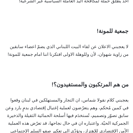
احد يطلق حملة لمكافحة اليد العاملة السياسية غير الشرعية!
جمعية للمونة!
لا يعجبني الاعلان عن لقاء البيت اللبناني الذي يضمّ اعضاء سابقين
من زاوية شهوان، لأن وللوهلة الاولى افتكرنا اننا امام جمعية للمونة!
من هم المرتكبون والمستفيدون؟!
يعجبني كلام نقولا شماس، ان التجار والمستهلكين في لبنان وقعوا
في كمين مُحكم، وهم يتعرّضون لعملية إغتيال إقتصادي بدمٍ بارد وعن
سابق تصوّر وتصميم، تُستخدَم فيها أسلحة الحمائية الثقيلة والذخيرة
الجمركية الحيّة. واعتباره ان في حال نجاحها، قد تعرّض هذه العملية
الأمن الإقتصادي للإهتزاز، وتؤدّي الى تعكير صفو السلم الإجتماعي