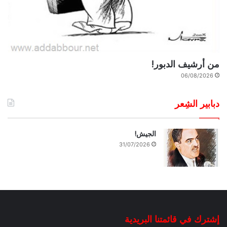
من أرشيف الدبور!
06/08/2026
دبابير الشِعر
الجيش!
31/07/2026
إشترك في قائمتنا البريدية