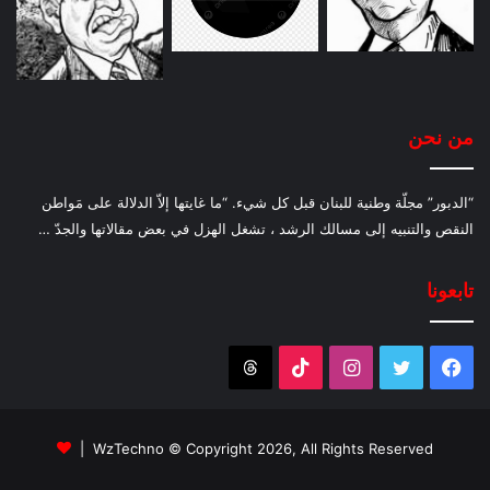
من نحن
“الدبور” مجلّة وطنية للبنان قبل كل شيء. “ما غايتها إلاّ الدلالة على مَواطن
النقص والتنبيه إلى مسالك الرشد ، تشغل الهزل في بعض مقالاتها والجدّ …
تابعونا
فيسبوك
تويتر
انستقرام
‫TikTok
Threads
WzTechno
© Copyright 2026, All Rights Reserved |