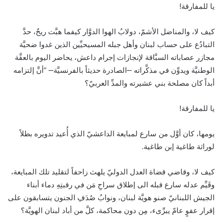
يا للمفارقة!
كيف لا، والمناضل الأشمّ، دولابُ الهوا الدوَّار كيفما هبَّت ريحٌ، حدَّ
التبادُع على حساب لبنان وأهل جبله المسيحيِّين الذين غدوا ضحيَّة
مجازر عصاباته السبَّاقة لإنجازات إجرام داعش، يحاضر اليوم بالعفَّة
الوطنيَّة ويدوِّن في مذكَّراته ‒الصادرة حديثاً بالفرنسيَّة‒ “أنَّ إلتزامه
أبداً كان مصلحة بني عشيرته والمدِّ العربيّ؟
يا للمفارقة!
يومها، كان أوَّل من سارع لمبايعة الداعشيّ الذي أُعيد تدويره بطلاً
لوراثة طاغية إبن طاغية.
كيف لا، وقاضي قضاة العدل الدوليّ يلهث زاحفاً لتقليد تلك المبايعة،
وقَيِّم عدله سارع قبله الى إطلاق سراحِ مَن في رقبتِهِ دماء أبناء
الجيش اللبنانيّ صنو هويَّة لبنان، ونوابُ صُدَفِ الجنون يتسابقون على
إقرار عفوٍ عامّ يبرِّىء، مِن دون محاكمة، كلَّ من أباد لبنان الهويَّة؟