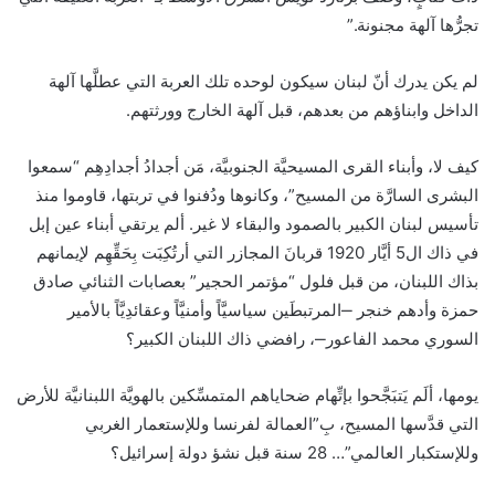
تجرُّها آلهة مجنونة.”
لم يكن يدرك أنّ لبنان سيكون لوحده تلك العربة التي عطلَّها آلهة
الداخل وابناؤهم من بعدهم، قبل آلهة الخارج وورثتهم.
كيف لا، وأبناء القرى المسيحيَّة الجنوبيَّة، مَن أجدادُ أجدادِهِم “سمعوا
البشرى السارَّة من المسيح”، وكانوها ودُفنوا في تربتها، قاوموا منذ
تأسيس لبنان الكبير بالصمود والبقاء لا غير. ألم يرتقي أبناء عين إبل
في ذاك ال5 أيَّار 1920 قربانَ المجازر التي أرتُكِبَت بِحَقِّهِم لإيمانهم
بذاك اللبنان، من قبل فلول “مؤتمر الحجير” بعصابات الثنائي صادق
حمزة وأدهم خنجر ‒المرتبطَين سياسيَّاً وأمنيَّاً وعقائدِيَّاً بالأمير
السوري محمد الفاعور‒، رافضي ذاك اللبنان الكبير؟
يومها، ألَم يَتبَجَّحوا بإتِّهام ضحاياهم المتمسِّكين بالهويَّة اللبنانيَّة للأرض
التي قدَّسها المسيح، بِ”العمالة لفرنسا وللإستعمار الغربي
وللإستكبار العالمي”… 28 سنة قبل نشؤ دولة إسرائيل؟