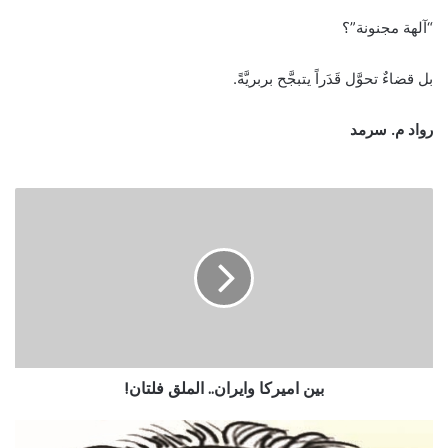
“آلهة مجنونة”؟
بل قضاءٌ تحوَّل قَدَراً يتبجَّح بربريَّةً.
رواد م. سرمد
بين اميركا وايران.. الملق فلتان!