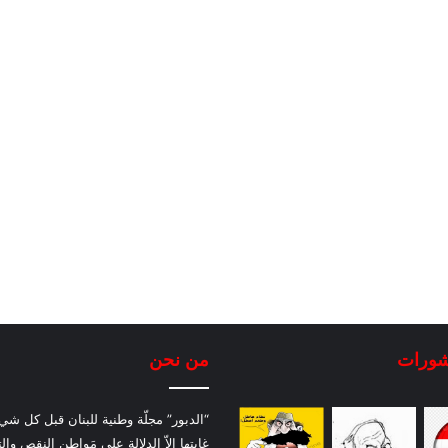
شورات
من نحن
“الدبور” مجلّة وطنية للبنان قبل كل شيء
غايتها إلاّ الدلالة على مَواطن النقص والت