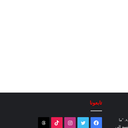
تابعونا
. “ما
فيسبوك
تويتر
انستقرام
‫TikTok
Threads
نبيه إلى