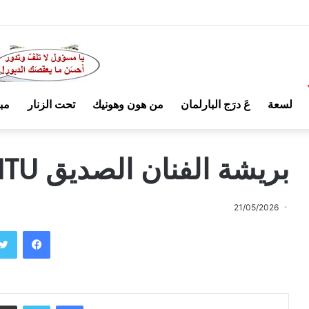
لسعة
عَ درَج البارلمان
من هون وهونيك
تحت الزنار
مب
بريشة الفنان الصديق PLANTU
21/05/2026
فيسبوك
فيسبوك
تويتر