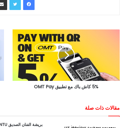
5% كاش باك مع تطبيق OMT Pay
مقالات ذات صلة
بريشة الفنان الصديق PLANTU