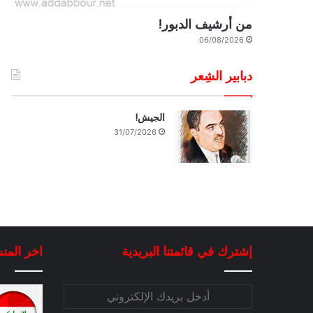
من أرشيف الدبور!
06/08/2026
دبابير الشِعر
الجيش!
31/07/2026
إشترك في قائمتنا البريدية
اخر المن