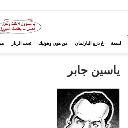
لسعة
عَ درَج البارلمان
من هون وهونيك
تحت الزنار
مب
ياسين جابر