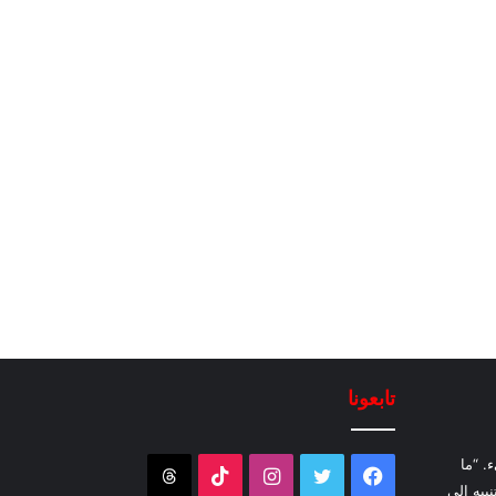
تابعونا
. “ما
فيسبوك
تويتر
انستقرام
‫TikTok
Threads
نبيه إلى