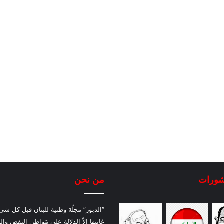
شورات
من نحن
“الدبور” مجلّة وطنية للبنان قبل كل شيء
غايتها إلاّ الدلالة على مَواطن النقص والت