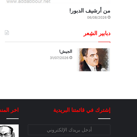
من أرشيف الدبور!
06/08/2026
دبابير الشِعر
الجيش!
31/07/2026
إشترك في قائمتنا البريدية
اخر المن