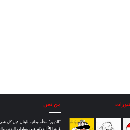
شورات
من نحن
“الدبور” مجلّة وطنية للبنان قبل كل شيء
غايتها إلاّ الدلالة على مَواطن النقص والت