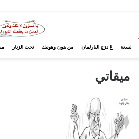
لسعة
عَ درَج البارلمان
من هون وهونيك
تحت الزنار
مب
ميقاتي