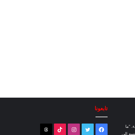
تابعونا
. “ما
فيسبوك
تويتر
انستقرام
‫TikTok
Threads
نبيه إلى