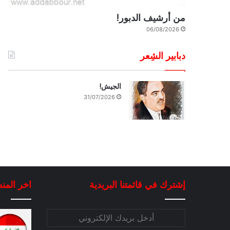
من أرشيف الدبور!
06/08/2026
دبابير الشِعر
الجيش!
31/07/2026
إشترك في قائمتنا البريدية
اخر المن