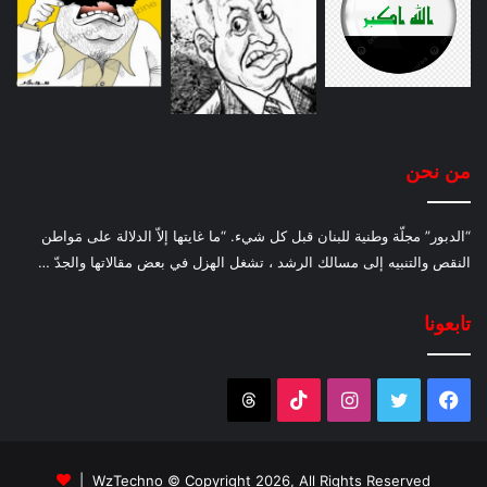
من نحن
“الدبور” مجلّة وطنية للبنان قبل كل شيء. “ما غايتها إلاّ الدلالة على مَواطن
النقص والتنبيه إلى مسالك الرشد ، تشغل الهزل في بعض مقالاتها والجدّ …
تابعونا
فيسبوك
تويتر
انستقرام
‫TikTok
Threads
WzTechno
© Copyright 2026, All Rights Reserved |