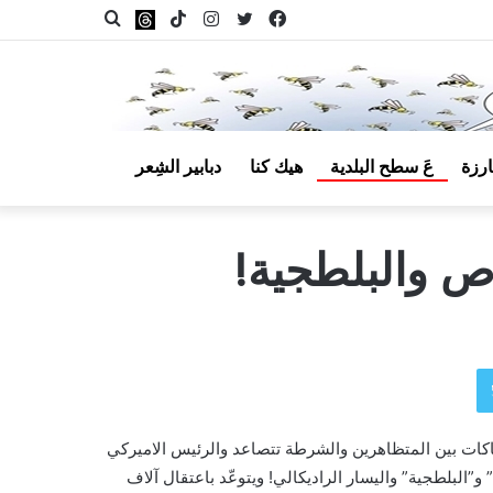
فيسبوك
تويتر
انستقرام
‫TikTok
بحث
Threads
عن
ارزة
عَ سطح البلدية
هيك كنا
دبابير الشِعر
مقال
عشوائي
ص والبلطجية!
تويتر
اكات بين المتظاهرين والشرطة تتصاعد والرئيس الاميركي
البلطجية” واليسار الراديكالي! ويتوعّد باعتقال آلاف