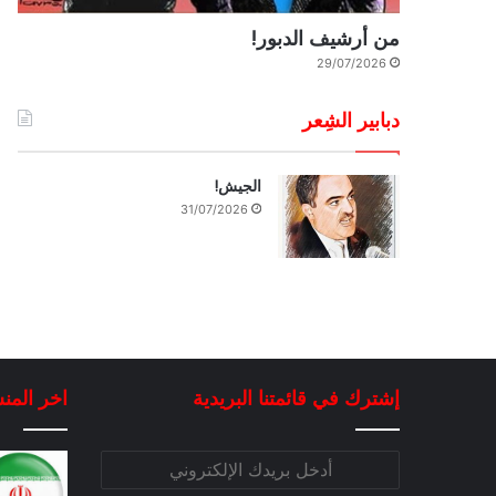
من أرشيف الدبور!
29/07/2026
دبابير الشِعر
الجيش!
31/07/2026
إشترك في قائمتنا البريدية
اخر المن