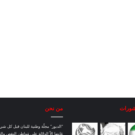
شورات
من نحن
“الدبور” مجلّة وطنية للبنان قبل كل شيء
غايتها إلاّ الدلالة على مَواطن النقص والت