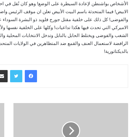
الأشخاص بواشنطن لإعادة السيطرة على الوضع! وهو كان نُقل في احدى 
الابيض! فيما المتحدثة باسم البيت الأبيض تعلن ان موقف الرئيس واض
والفوضى! كل ذلك على خلفية مقتل جورج فلويد ذو البشرة السوداء ع
الاميركي التي تحدث فيها هكذا تداعيات! وكلها على الخلفية نفسها ولأ
الشغب والفوضى ويختلط الحابل بالنابل وتدخل الانتخابات المحلية والرئ
الرافضة لاستعمال العنف والقمع ضد المتظاهرين في الولايات المتحدة
بالديكتاتورية!
فيسبوك
تويتر