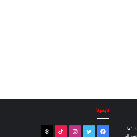
تابعونا
. “ما
فيسبوك
تويتر
انستقرام
‫TikTok
Threads
نبيه إلى