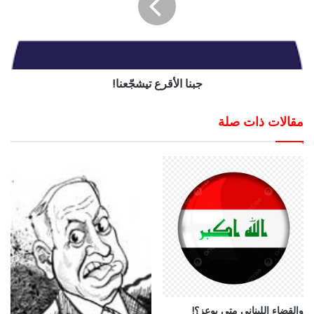
جبنا الأقرع تيشجّعنا!
مقالات ذات صلة
والقضاء اللبناني متى يوعز؟!