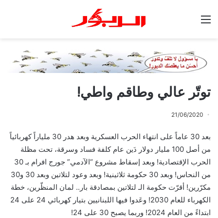
القائمة
توتّر عالي وطاقم واطي!
21/06/2020
بعد 30 عاماً على انتهاء الحرب العسكرية وبعد هدر 30 ملياراً كهربائياً
من أصل 100 مليار دولار دَين عام كلفة فساد وسرقة، تحت مظلة
الحرب الإقتصادية! وبعد إسقاط مشروع “الآدمي” جورج افرام بـ 30
من النحاس! وبعد 30 حكومة ثلاثينية! وبعد وعود لتلاتين وبعد 30 و30
مكرّرين! أقرّت حكومة الـ لتلاتين بمصادقة بار.. لمان المنظّرين، خطة
الكهرباء للعام 2030! وعَدوا فيها اللبنانيين بتيار كهربائي 24 على 24
ابتداءً من العام 2024! وربما يصبح 30 على 24!