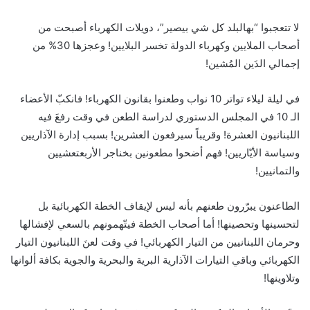
لا تتعجبوا “بهالبلد كل شي بيصير”، دويلات الكهرباء أصبحت من
أصحاب الملايين وكهرباء الدولة تخسر البلايين! وعجزها 30% من
إجمالي الدَين المُشين!
في ليلة ليلاء تواتر 10 نواب وطعنوا بقانون الكهرباء! فانكبّ الأعضاء
الـ 10 في المجلس الدستوري لدراسة الطعن في وقت رفعَ فيه
اللبنانيون العشرة! وقريباً سيرفعون العشرين! بسبب إدارة الآذاريين
وسياسة الأيّاريين! فهم أضحوا مطعونين بخناجر الأربعتعشيين
والتمانيين!
الطاعنون يبرّرون طعنهم بأنه ليس لإيقاف الخطة الكهربائية بل
لتحسينها وتحصينها! أما أصحاب الخطة فيتّهمونهم بالسعي لإفشالها
وحرمان اللبنانيين من التيار الكهربائي! في وقت لعنَ اللبنانيون التيار
الكهربائي وباقي التيارات الآذارية البرية والبحرية والجوية بكافة ألوانها
وتلاوينها!