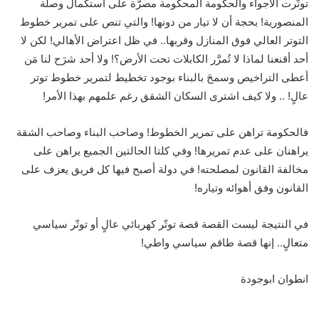
توتّرت الأجواء والحكومة المحكومة مصرّة على استكمال وصلة
المنصورية! بحجة أن لا تيار من دونها! والتي تنص على تمرير خطوط
التوتر العالي فوق المنازل وقربها.. في ظل اعتراض الأهالي! لكن لا
أحد أقنعنا لماذا لا تُمرَّر الكابلات تحت الأرض؟! ولا أحد شرَح لنا مَن
أعطى التراخيص وسمحَ بالبناء بوجود تخطيط لتمرير خطوط توتر
عالٍ! .. ولا كيف اشترى السكان الشقق رغم علمهم بهذا الأمر!
فالحكومة تراهن على تمرير الخطوط! وصاحب البناء وصاحب الشقة
يراهنان على عدم تمريرها! وفي كلتا الحالتين الجميع يراهن على
مخالفة القانون لمصلحته! في دولة أصبح فيها كل فريق يعزف على
القانون وفق أهوائه وتياره!
في النتيجة ليست القصة قصة توتّر كهربائي عالٍ أو توتّر سياسي
متعالٍ.. إنها قصة طاقم سياسي واطي!
انطوان ابوجودة