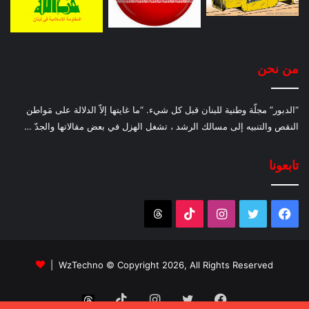
من نحن
“الدبور” مجلّة وطنية للبنان قبل كل شيء. “ما غايتها إلاّ الدلالة على مَواطن
النقص والتنبيه إلى مسالك الرشد ، تشغل الهزل في بعض مقالاتها والجدّ …
تابعونا
فيسبوك
تويتر
انستقرام
‫TikTok
Threads
WzTechno
© Copyright 2026, All Rights Reserved |
فيسبوك
تويتر
انستقرام
‫TikTok
Threads