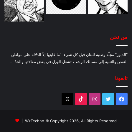
من نحن
“الدبور” مجلّة وطنية للبنان قبل كل شيء. “ما غايتها إلاّ الدلالة على مَواطن
النقص والتنبيه إلى مسالك الرشد ، تشغل الهزل في بعض مقالاتها والجدّ …
تابعونا
فيسبوك
تويتر
انستقرام
‫TikTok
Threads
WzTechno
© Copyright 2026, All Rights Reserved |