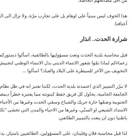
من اجل مصالحهم الخاصة.
هذا الخوف ليس مبنياً على اوهام بل على تجارب مرّة، ولا نزال الى الي
أعناقنا.
شرارة الحدت.. انذار
قبل محاسبة بلدية الحدت ونعت مسؤوليها بالطائفية، اسألوا دستورك
زعماءكم لماذا نمّوا شعور الانتماء الديني بدل الانتماء الوطني لتج
التخويف من الآخر للسيطرة على البلاد والعباد؟ اسألوا …
لا نبرّر التمييز الذي اعتمدته بلدية الحدت، لكننا نعتبر انه في ظل 
الجامعة الحامية، يحاول كل فريق حفظ كينونته مما يعتبره خطراً ديمغ
الجنوبية وضمّها حارة حريك والشياح وسقي الحدت وغيرها من الأحياء.
الامتداد الشيعي او السنّي، وغيرها من الاحياء والمدن التي تخشى “تك
باطنيا دون ان ينعت بالتمييز الطائفي.
لذا قبل محاسبة فلان وفليتان، على المسؤولين، الطائفيين بامتياز، بد