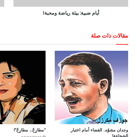
أيام ضبية: بيئة رياضة ومحبة!
مقالات ذات صلة
وجدان مشوّه.. القضاء أمام اختبار
“مطارِحْ… مطارِحْ”!
الشجاعة!