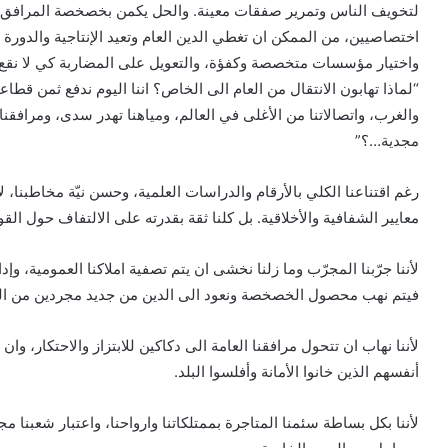
لتخويف الناس وتمرير صفقات معينة. والحل يكمن بخصخصة المرافق الع
اختصاصيين، من الممكن ان تغطي الدين العام وتعيد الإنتاجية والدورة 
واختيار مؤسسات متخصصة وكفؤة، والتعويل على المضاربة كي لا نقع ف
“لماذا تهابون الانتقال من العام الى الخاص؟ اننا اليوم ندفع ثمن قطا
والغرب، واتصالاتنا من الأغلى في العالم، ومياهنا تهدر سدى، ومرافقنا غ
مجدية…؟”
رغم اقتناعنا الكلي بالأرقام والدراسات العلمية، وحسن نيّة مخاطبنا، لا
معايير الشفافية والأخلاقية. بل كلنا ثقة بقدرته على الالتفاف حول الق
لأننا جرّبنا المجرّب وما زلنا نخشى ان يتم تصفية املاكنا العمومية، وإد
فيتم نهب محصول الخصخصة ونعود الى الدين من جديد مجردين من ال
لأننا نهاب ان تتحول مرافقنا العامة الى دكاكين للابتزاز والاحتكار، 
أنفسهم الذين خانوا الأمانة وأفلسوا البلد.
لأننا بكل بساطة سئمنا المتاجرة بممتلكاتنا وارواحنا، واعتبار شعبن