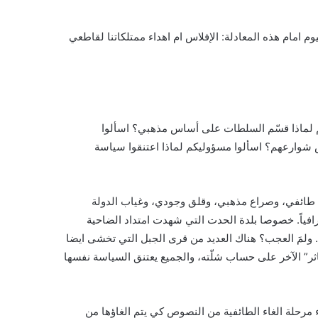
وم امام هذه المعادلة: الإفلاس ام اهداء ممتلكاتنا لقاطعي
م لماذا قسّم السلطات على أساس مذهبي؟ اسألوا
ييش شوارعهم؟ اسألوا مسؤوليكم لماذا اعتنقوا سياسة
نظام طائفي، وصراع مذهبي، وقلق وجودي، وغياب الدولة
رافياً. خصوصا بلدة الحدت التي شهدت امتداد الضاحية
 ولمَ العجب؟ هناك العديد من قرى الجبل التي تخشى ايضا
اثر” الآخر على حساب شلّته، والجميع يعتنق السياسة نفسها
ء مرحلة الغاء الطائفية من النصوص كي يتم الغاؤها من