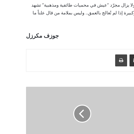
لا يزال مجرّد “عيش في محميات طائفية ومذهبية” تشهد
يرة إذا لم تُعالج بالعمق.. وليس بملامة من قال علناً ما
جوزف مكرزل
مشاركة عبر البريد
طباعة