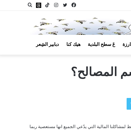
فيسبوك
تويتر
انستقرام
‫TikTok
بحث
Threads
عن
ارزة
عَ سطح البلدية
هيك كنا
دبابير الشِعر
مقال
عشوائي
م المصالح؟
تويتر
 لمشاكلنا المالية التي يدّعي الجميع انها مستعصية ربما