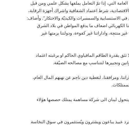
امة التي، إذا تمّ التعامل بملفها بشكل علمي ومن قبل
الاقتصادية، شرط اعتماد الشفافية واشراك أجهزة الرقابة،
ي الاستنسابية والسمسرات والكيديّة والاحتكار”. وأضاف:
عنا الكهربائي اضعاف ما يدفع المواطن في بلاد الشرق
ير منتجة، واداراتنا غير كفوءة، ودولتنا برمتها غير
 نثق بقدرة الطاقم المافياوي الحاكم او برغبته اعتماد
وانين وتجييرها لتتناسب مع مصالحه الضيّقة.
اراتنا، ومرافقنا، لتغطية دين ناجم عن نهبهم المال العام،
ممتلكات.
وان يتحول لبنان الى شركة مساهمة يمتلك حصصها هؤلاء
ا مجرد عبيد يباعون ويشترون ويُستثمرون في سوق النخاسة