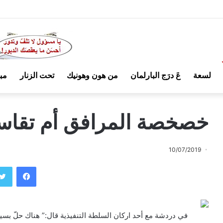
لسعة
عَ درَج البارلمان
من هون وهونيك
تحت الزنار
مب
خصخصة المرافق أم تقاس
10/07/2019
فيسبوك
في دردشة مع أحد اركان السلطة التنفيذية قال:” هناك حلّ بسيط