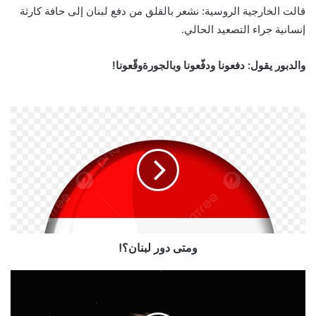
قالت الخارجية الروسية: نشعر بالقلق من دفع لبنان إلى حافة كارثة
إنسانية جراء التصعيد الحالي.
والدبور يقول: دفعونا ودفّعونا وبالجورةوقّعونا!
ومتى دور لبنان؟!