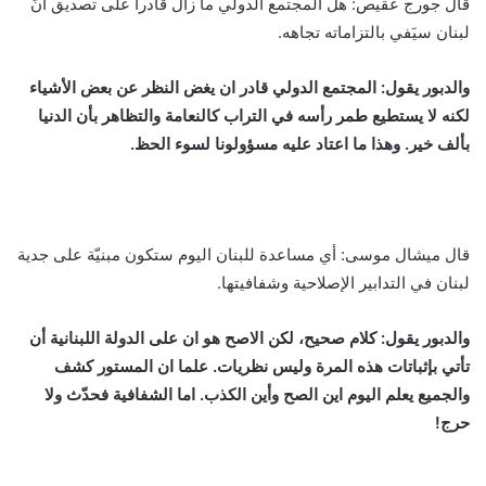
قال جورج عقيص: هل المجتمع الدولي ما زال قادراً على تصديق أنّ
لبنان سيَفي بالتزاماته تجاهه.
والدبور يقول: المجتمع الدولي قادر ان يغض النظر عن بعض الأشياء
لكنه لا يستطيع طمر رأسه في التراب كالنعامة والتظاهر بأن الدنيا
بألف خير. وهذا ما اعتاد عليه مسؤولونا لسوء الحظ.
قال ميشال موسى: أي مساعدة للبنان اليوم ستكون مبنيّة على جدية
لبنان في التدابير الإصلاحية وشفافيتها.
والدبور يقول: كلام صحيح، لكن الاصح هو ان على الدولة اللبنانية أن
تأتي بإثباتات هذه المرة وليس نظريات. علما ان المستور كشف
والجميع يعلم اليوم اين الصح وأين الكذب. اما الشفافية فحدّث ولا
حرج!