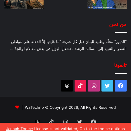
من نحن
“الدبور” مجلّة وطنية للبنان قبل كل شيء. “ما غايتها إلاّ الدلالة على مَواطن
النقص والتنبيه إلى مسالك الرشد ، تشغل الهزل في بعض مقالاتها والجدّ …
تابعونا
فيسبوك
تويتر
انستقرام
‫TikTok
Threads
WzTechno
© Copyright 2026, All Rights Reserved |
فيسبوك
تويتر
انستقرام
‫TikTok
Threads
Jannah Theme
License is not validated, Go to the theme options