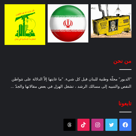
من نحن
“الدبور” مجلّة وطنية للبنان قبل كل شيء. “ما غايتها إلاّ الدلالة على مَواطن
النقص والتنبيه إلى مسالك الرشد ، تشغل الهزل في بعض مقالاتها والجدّ …
تابعونا
فيسبوك
تويتر
انستقرام
‫TikTok
Threads