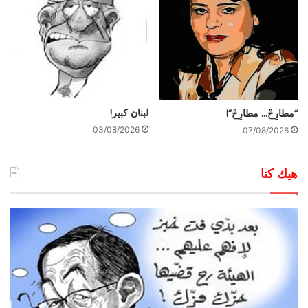
لبنان كبير!
“مطارِحْ… مطارِحْ”!
03/08/2026
07/08/2026
هيك كنا