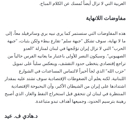
العربية التي لا تزال أيضاً تُمسك عن الكلام المباح.
مفاوضات اللانهاية
هذه المفاوضات التي ستستمر كما يرى نبيه بري وساترفيلد معاً، إلى
ما لا نهاية، سوف تشكل “جبهة سلم” تقارع ببطء ولكن بثبات، “جبهة
الحرب” التي لا تزال إيران تؤجّجها في لبنان لمنازلة “العدو
الصهيوني”. وسيكون النصر للأولى باعتبار ما يعانيه الفرس حالياً من
تراجع إقتصادي يتخطى حدود التقشف، وينعكس سلباً على تمويل
“حزب الله” الذي لجأ أخيراً لالتماس المساعدات في الشوارع
اللبنانية. لكنه يعلم أن الضغوطات الإقتصادية سوف تشتد عليه بمقدار
اشتدادها على إيران من الشيطان الأكبر، وأن البحبوحة الإقتصادية
المنتظرة في لبنان لن تتحقق قبل استخراج النفط والغاز، الذي أصبح
رهينة بترسيم الحدود، وجميعها أهداف تبدو متباعدة.
د.هادي ف. عيد