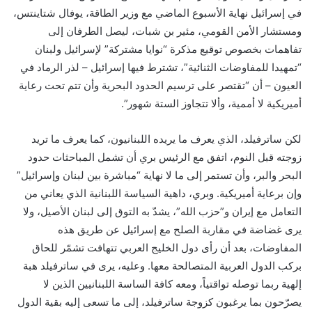
في إسرائيل نهاية الأسبوع الماضي مع وزير الطاقة، يوفال شتاينتس،
ومستشار الأمن القومي، مئير بن شبات، ليصل الطرفان إلى
تفاهمات بخصوص توقيع مذكرة “نوايا مشتركة” لإسرائيل ولبنان
“تمهيدا للمفاوضات الثنائية”، تشترط فيها إسرائيل – لذر الرماد في
العيون – أن “تقتصر على ترسيم الحدود البحرية وأن تتم تحت رعاية
أميريكية لا أممية، وألا تتجاوز الستة شهور”.
لكن ساترفيلد، الذي يعرف ما يريده اللبنانيون، كما يعرف ما تريد
زوجته قبل النوم، اتفق مع الرئيس بري أن تشمل المباحثات حدود
البحر والبر، وأن تستمر إلى ما لا نهاية “مباشرة بين لبنان وإسرائيل”
وإن برعاية أميريكية. وبري، داهية السياسة اللبنانية الذي يعاني من
التعامل مع إيران و”حزب الله”، يشدّ به التوق إلى لبنان الأصيل، ولا
يرى غضاضة في مقاربة الصلح مع إسرائيل عن طريق هذه
المفاوضات، بعد أن رأى دول الخليج العربي تتهافت تشمّر للحاق
بركب الدول العربية المتصالحة معها. وعليه، يرى في ساترفيلد هبة
إلهية ربما توصله تواقتياً، ومعه كافة الساسة اللبنانيين الذين لا
يصرّحون بما يرغبون كزوجة ساترفيلد، إلى ما تسعى إليه بقية الدول