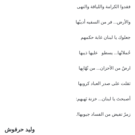
فقدوا الكرامة واللياقة والنهى
والأرض… فر من السفيه أديبُها
جعلوك يا لبنان غابة حكمهم
حُملانُها… يسطو عليها ذيبها
ارضٌ من الأحزان… من نُهّابِها
ثقلت على صدر العباد كروبها
أصبحتَ يا لبنان… خزنة نَهبهم:
زمرٌ تفيض من الفساد جيوبها!.
وليد حرفوش