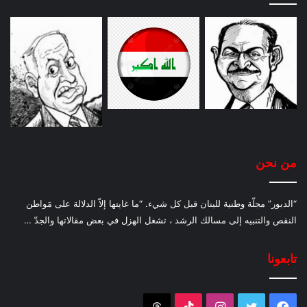
من نحن
“الدبور” مجلّة وطنية للبنان قبل كل شيء. “ما غايتها إلاّ الدلالة على مَواطن
النقص والتنبيه إلى مسالك الرشد ، تشغل الهزل في بعض مقالاتها والجدّ …
تابعونا
فيسبوك
تويتر
انستقرام
‫TikTok
Threads