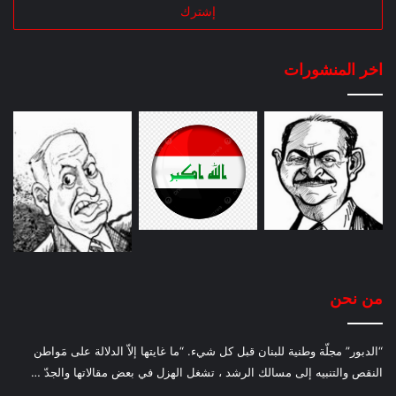
اخر المنشورات
من نحن
“الدبور” مجلّة وطنية للبنان قبل كل شيء. “ما غايتها إلاّ الدلالة على مَواطن
النقص والتنبيه إلى مسالك الرشد ، تشغل الهزل في بعض مقالاتها والجدّ …