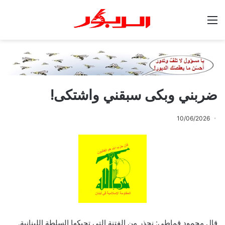
القائمة
ضربني وبكى سبقني واشتكى!
10/06/2026
قال محمود قماطي: نحذر من الفتنة التي تحيكها السلطة اللبنانية.