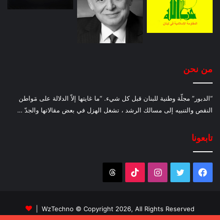
من نحن
“الدبور” مجلّة وطنية للبنان قبل كل شيء. “ما غايتها إلاّ الدلالة على مَواطن
النقص والتنبيه إلى مسالك الرشد ، تشغل الهزل في بعض مقالاتها والجدّ …
تابعونا
فيسبوك
تويتر
انستقرام
‫TikTok
Threads
WzTechno
© Copyright 2026, All Rights Reserved |