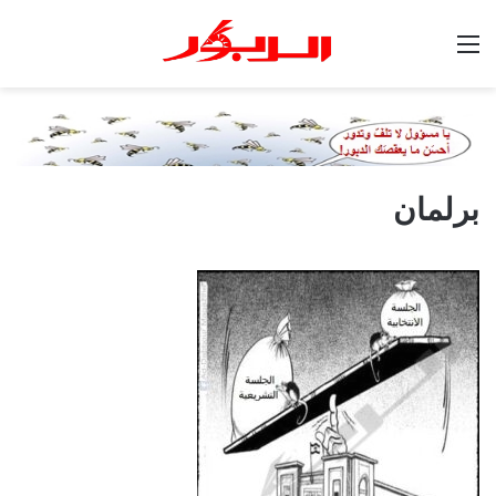
القائمة
برلمان