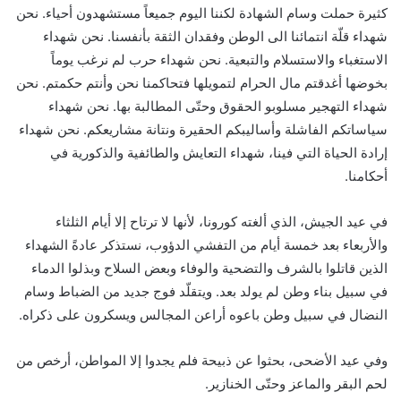
كثيرة حملت وسام الشهادة لكننا اليوم جميعاً مستشهدون أحياء. نحن
شهداء قلّة انتمائنا الى الوطن وفقدان الثقة بأنفسنا. نحن شهداء
الاستغباء والاستسلام والتبعية. نحن شهداء حرب لم نرغب يوماً
بخوضها أغدقتم مال الحرام لتمويلها فتحاكمنا نحن وأنتم حكمتم. نحن
شهداء التهجير مسلوبو الحقوق وحتّى المطالبة بها. نحن شهداء
سياساتكم الفاشلة وأساليبكم الحقيرة ونتانة مشاريعكم. نحن شهداء
إرادة الحياة التي فينا، شهداء التعايش والطائفية والذكورية في
أحكامنا.
في عيد الجيش، الذي ألغته كورونا، لأنها لا ترتاح إلا أيام الثلثاء
والأربعاء بعد خمسة أيام من التفشي الدؤوب، نستذكر عادةً الشهداء
الذين قاتلوا بالشرف والتضحية والوفاء وبعض السلاح وبذلوا الدماء
في سبيل بناء وطن لم يولد بعد. ويتقلّد فوج جديد من الضباط وسام
النضال في سبيل وطن باعوه أراعن المجالس ويسكرون على ذكراه.
وفي عيد الأضحى، بحثوا عن ذبيحة فلم يجدوا إلا المواطن، أرخص من
لحم البقر والماعز وحتّى الخنازير.