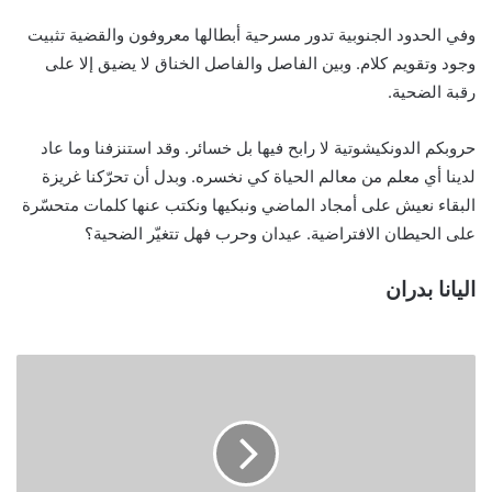
وفي الحدود الجنوبية تدور مسرحية أبطالها معروفون والقضية تثبيت
وجود وتقويم كلام. وبين الفاصل والفاصل الخناق لا يضيق إلا على
رقبة الضحية.
حروبكم الدونكيشوتية لا رابح فيها بل خسائر. وقد استنزفنا وما عاد
لدينا أي معلم من معالم الحياة كي نخسره. وبدل أن تحرّكنا غريزة
البقاء نعيش على أمجاد الماضي ونبكيها ونكتب عنها كلمات متحسّرة
على الحيطان الافتراضية. عيدان وحرب فهل تتغيّر الضحية؟
اليانا بدران