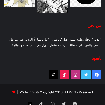
من نحن
“الدبور” مجلّة وطنية للبنان قبل كل شيء. “ما غايتها إلاّ الدلالة على مَواطن
النقص والتنبيه إلى مسالك الرشد ، تشغل الهزل في بعض مقالاتها والجدّ …
تابعونا
فيسبوك
تويتر
انستقرام
‫TikTok
Threads
WzTechno
© Copyright 2026, All Rights Reserved |
فيسبوك
تويتر
انستقرام
‫TikTok
Threads