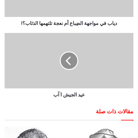
دياب في مواجهة الضِباع أم نعجة تلتهمها الذئاب؟!
عيد الجيش 1 آب
مقالات ذات صلة