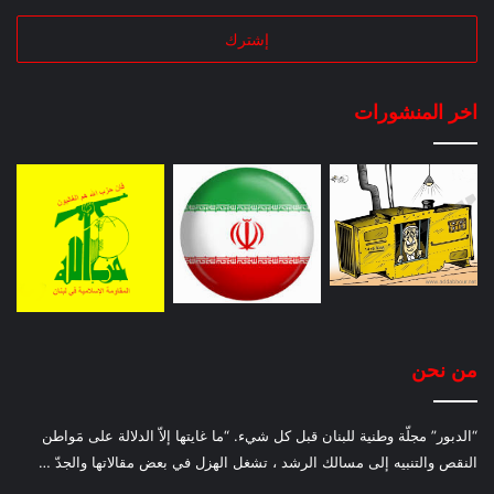
اخر المنشورات
من نحن
“الدبور” مجلّة وطنية للبنان قبل كل شيء. “ما غايتها إلاّ الدلالة على مَواطن
النقص والتنبيه إلى مسالك الرشد ، تشغل الهزل في بعض مقالاتها والجدّ …