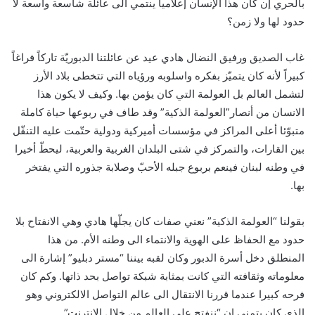
بالحري إن كان هذا الإنسان إعلامياً ينتمي الى عائلة شاسعة واسعة لا
حدود لها ولا زمن؟
غاب الصديق ورفيق النضال هادي عيد عن عائلتنا الدبوريّة تاركاً فراغاً
كبيراً لأنه كان يتميّز بفكره واسلوبه ورؤياه التي تتخطى بلاد الأرز
لتشمل العالم بل العولمة التي كان يؤمن بها. وكيف لا يكون هذا
الانسان من أنصار”العولمة الذكية” وقد طاف في ربوعها حياة كاملة
متبوّئا أعلى المراكز في مؤسسات أميركية ودولية حتّمت عليه التنقّل
بين القارات، والتمركز في شتى البلدان الغربية والعربية، ليحطّ أخيرا
في وطنه لبنان فينعم بربوع جبله الأحبّ وصلابة جذوره التي يفتخر
بها.
بقولنا “العولمة الذكية” نعني صفات كان يجلّها هادي وهي الانفتاح بلا
حدود مع الحفاظ على الهوية والانتماء الى وطنه الأم. من هذا
المنطلق دخل أسرة الدبور وكان لقبه بيننا “مستر دبليو” إشارة الى
معلوماته وثقافته التي كانت بمثابة شبكة تواصل بحد ذاتها. وكم كان
فرحه كبيرا عندما قررنا الانتقال الى عالم التواصل الالكتروني وهو
الذي كان يتمنى ان “ننفتح على العالم من خلال الانترنت”…