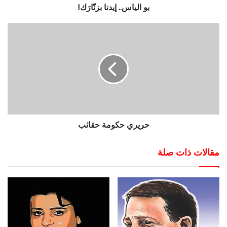
بو الياس.. إيدنا بزنّارَك!
حريري حكومة حقائب
مقالات ذات صلة