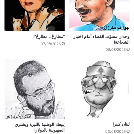
وجدان مشوّه.. القضاء أمام اختبار
“مطارِحْ… مطارِحْ”!
الشجاعة!
07/08/2026
08/08/2026
لبنان كبير!
يبيعك الوطنيةَ بالليرة ويشتري
الصهيونيةَ بالدولار!
03/08/2026