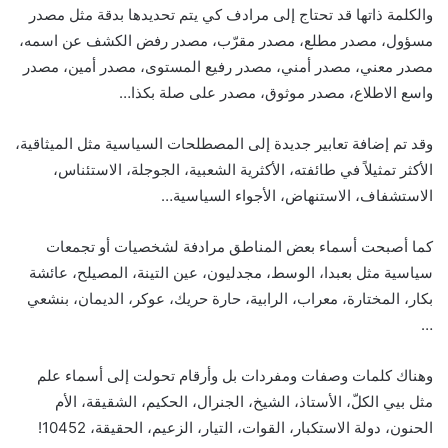
والكلمة ذاتها قد تحتاج إلى مرادف كي يتم تحديدها بدقة مثل مصدر
مسؤول، مصدر مطلع، مصدر مقرّب، مصدر رفض الكشف عن اسمه،
مصدر معني، مصدر أمني، مصدر رفيع المستوى، مصدر أمين، مصدر
واسع الاطلاع، مصدر موثوق، مصدر على صلة بكذا…
وقد تم إضافة تعابير جديدة إلى المصطلحات السياسية مثل الميثاقية،
الأكثر تمثيلاً في طائفته، الأكثرية الشعبية، الجوجلة، الاستئناس،
الاستشفاف، الاستنهاض، الأجواء السياسية…
كما أصبحت أسماء بعض المناطق مرادفة لشخصيات أو تجمعات
سياسية مثل بعبدا، الوسط، مجدليون، عين التينة، المصيلح، عائشة
بكار، المختارة، معراب، الرابية، حارة حريك، عوكر، الديمان، بنشعي
…
وهناك كلمات وصفات ومفردات بل وأرقام تحولت إلى أسماء علم
مثل بيي الكلّ، الأستاذ، الشيخ، الجنرال، الحكيم، الشقيقة، الأم
الحنون، دولة الاستكبار، القوات، التيار، الزعيم، الحقيقة، 10452!