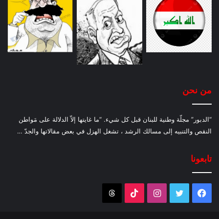
من نحن
“الدبور” مجلّة وطنية للبنان قبل كل شيء. “ما غايتها إلاّ الدلالة على مَواطن
النقص والتنبيه إلى مسالك الرشد ، تشغل الهزل في بعض مقالاتها والجدّ …
تابعونا
فيسبوك
تويتر
انستقرام
‫TikTok
Threads