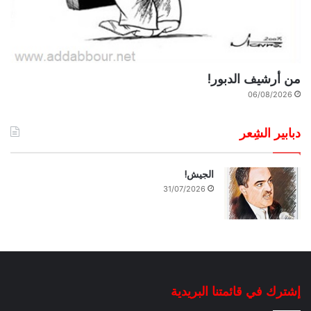
من أرشيف الدبور!
06/08/2026
دبابير الشِعر
الجيش!
31/07/2026
إشترك في قائمتنا البريدية