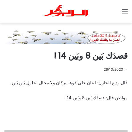
القائمة
قصدَك بَين 8 وبَين 14 !
26/10/2020
قال وديع الخازن: لبنان على فوهة بركان ولا مجال لحلول بَين بَين.
مواطن قال: قصدَك بَين 8 وبَين 14!