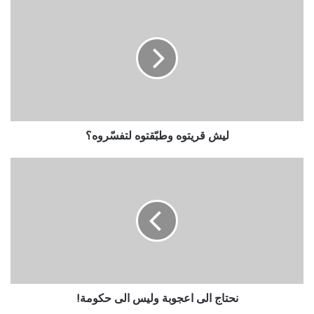
ليش قريتوه وطبّقتوه لتفسّروه؟
نحتاج الى اعجوبة وليس الى حكومة!