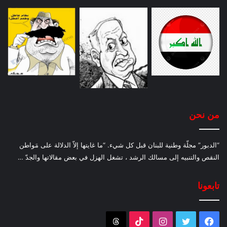
من نحن
“الدبور” مجلّة وطنية للبنان قبل كل شيء. “ما غايتها إلاّ الدلالة على مَواطن
النقص والتنبيه إلى مسالك الرشد ، تشغل الهزل في بعض مقالاتها والجدّ …
تابعونا
فيسبوك
تويتر
انستقرام
‫TikTok
Threads