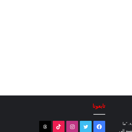
تابعونا
. “ما
فيسبوك
تويتر
انستقرام
‫TikTok
Threads
نبيه إلى