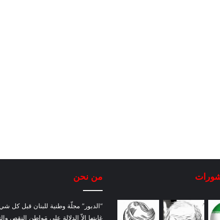
شورات
من نحن
“الدبور” مجلّة وطنية للبنان قبل كل شيء
غايتها إلاّ الدلالة على مَواطن النقص والت