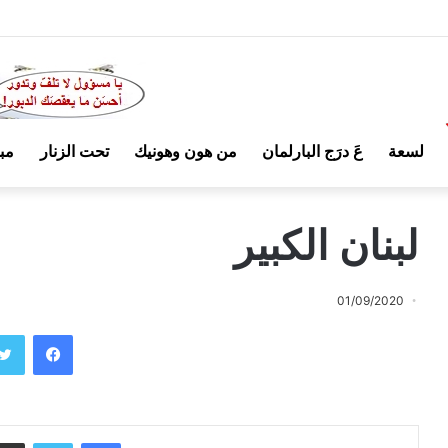
لسعة
عَ درَج البارلمان
من هون وهونيك
تحت الزنار
مب
لبنان الكبير
01/09/2020
فيسبوك
فيسبوك
تويتر