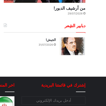
من أرشيف الدبور!
29/07/2026
دبابير الشِعر
الجيش!
31/07/2026
إشترك في قائمتنا البريدية
اخر المن