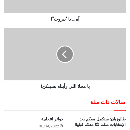
آه ... يا "بيروت"!
يا محلا اللي رأيناه بسببكن!
مقالات ذات صلة
طالوزيان: سنكمل معكم بعد
دوائر انتخابية
الإنتخابات مثلما كنّا معكم قبلها!
30/04/2022