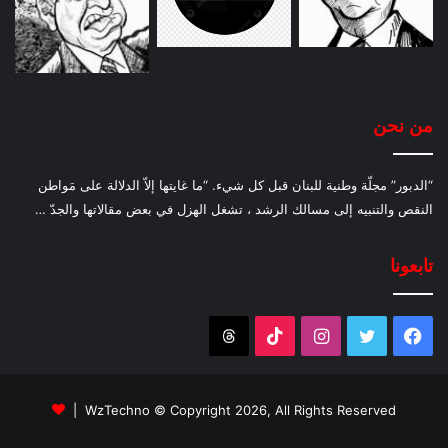
من نحن
“الدبور” مجلّة وطنية للبنان قبل كل شيء. “ما غايتها إلاّ الدلالة على مَواطن
النقص والتنبيه إلى مسالك الرشد ، تشغل الهزل في بعض مقالاتها والجدّ …
تابعونا
فيسبوك
تويتر
انستقرام
‫TikTok
Threads
WzTechno
© Copyright 2026, All Rights Reserved |