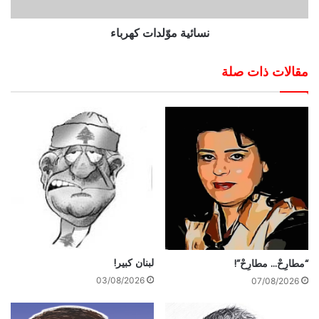
نسائية موّلدات كهرباء
مقالات ذات صلة
لبنان كبير!
“مطارِحْ… مطارِحْ”!
03/08/2026
07/08/2026