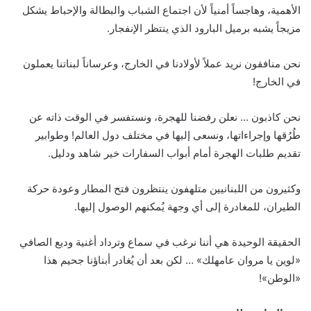
الأهمية، وهاجساً أمنياً لأن اجتماع الشباب والبطالة والإحباط يشكل
مزيجاً يشبه برميل البارود الذي ينتظر الإنفجار.
نحن منافقون نريد عملاً لأولادنا في الخارج، وعرساناً لبناتنا يعملون
في الخارج!
نحن كاذبون … نعلن رفضنا للهجرة، ونستفسر في الوقت ذاته عن
طُرُقها وإجراءاتها، ونسعى إليها في مختلف دول العالم! وطوابير
تقديم طلبات الهجرة أمام أبواب السفارات خير شاهد ودليل.
وكثيرون من اللبنانيين متلهفون ينتظرون فتح المطار وعودة حركة
الطيران، للمغادرة إلى أي وجهة يُمكنهم الوصول إليها.
الحقيقة الوحيدة هي أننا نرغب في سماع وترداد أغنية وديع الصافي
«لوين يا مروان عامهلك» … لكن بعد أن يُغادر أبناؤنا جحيم هذا
«الوطن»!