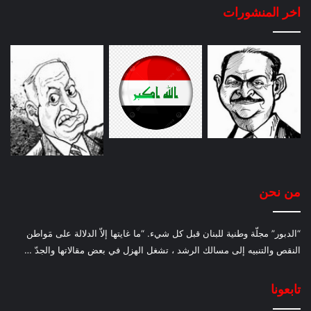
اخر المنشورات
من نحن
“الدبور” مجلّة وطنية للبنان قبل كل شيء. “ما غايتها إلاّ الدلالة على مَواطن
النقص والتنبيه إلى مسالك الرشد ، تشغل الهزل في بعض مقالاتها والجدّ …
تابعونا