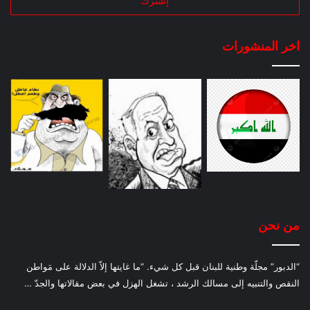
اخر المنشورات
من نحن
“الدبور” مجلّة وطنية للبنان قبل كل شيء. “ما غايتها إلاّ الدلالة على مَواطن
النقص والتنبيه إلى مسالك الرشد ، تشغل الهزل في بعض مقالاتها والجدّ …