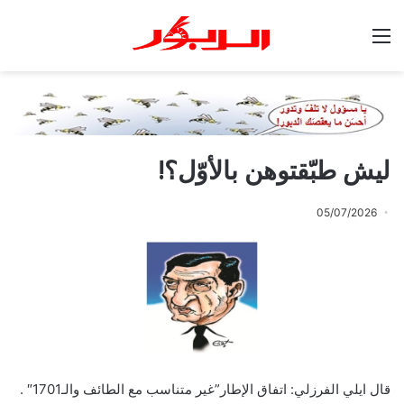
القائمة
ليش طبّقتوهن بالأوّل؟!
05/07/2026
قال ايلي الفرزلي: اتفاق الإطار”غير متناسب مع الطائف والـ1701″ .