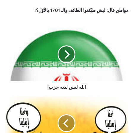
مواطن قال: ليش طبّقتوا الطائف والـ 1701 بالأوّل؟!
الله ليس لديه حزب!