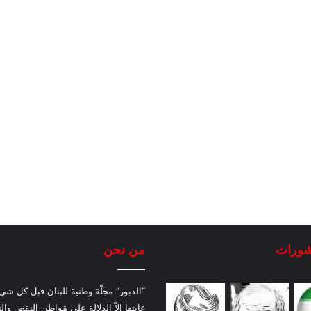
شورات
من نحن
“الدبور” مجلّة وطنية للبنان قبل كل شيء
غايتها إلاّ الدلالة على مَواطن النقص والت