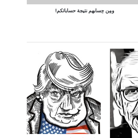
ومِن حِسابهم نتيجة حساباتكم!