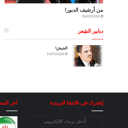
من أرشيف الدبور!
29/07/2026
دبابير الشِعر
الجيش!
31/07/2026
إشترك في قائمتنا البريدية
اخر المن