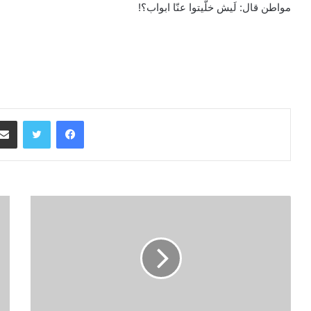
مواطن قال: لَيش خلّيتوا عنّا ابواب؟!
فيسبوك
تويتر