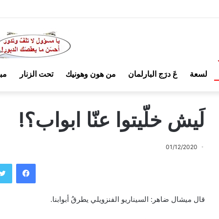
لسعة
عَ درَج البارلمان
من هون وهونيك
تحت الزنار
مب
لَيش خلّيتوا عنّا ابواب؟!
01/12/2020
فيسبوك
قال ميشال ضاهر: السيناريو الفنزويلي يطرقُ أبوابنا.