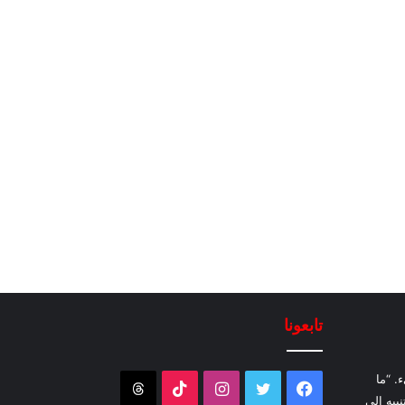
تابعونا
. “ما
فيسبوك
تويتر
انستقرام
‫TikTok
Threads
نبيه إلى