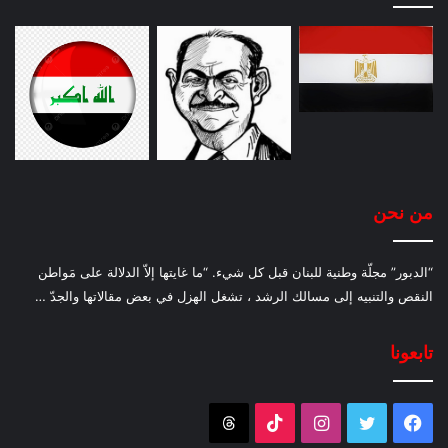
من نحن
“الدبور” مجلّة وطنية للبنان قبل كل شيء. “ما غايتها إلاّ الدلالة على مَواطن
النقص والتنبيه إلى مسالك الرشد ، تشغل الهزل في بعض مقالاتها والجدّ …
تابعونا
فيسبوك
تويتر
انستقرام
‫TikTok
Threads