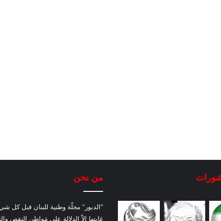
شورات
من نحن
“الدبور” مجلّة وطنية للبنان قبل كل شيء
غايتها إلاّ الدلالة على مَواطن النقص والت