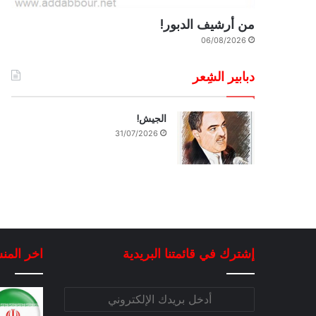
من أرشيف الدبور!
06/08/2026
دبابير الشِعر
الجيش!
31/07/2026
إشترك في قائمتنا البريدية
اخر المن