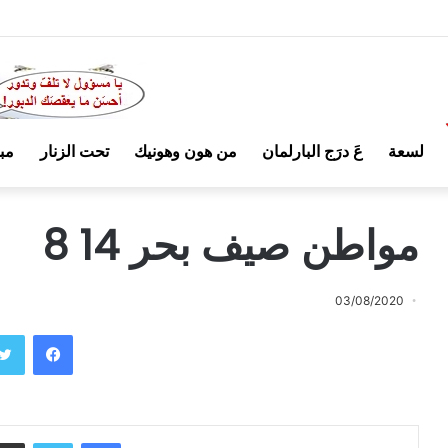
لسعة
عَ درَج البارلمان
من هون وهونيك
تحت الزنار
مب
مواطن صيف بحر 14 8
03/08/2020
فيسبوك
فيسبوك
تويتر