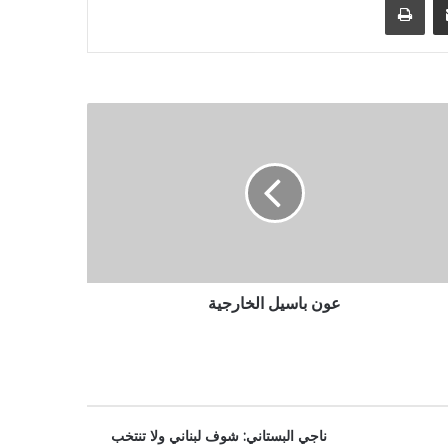
عون باسيل الخارجية
ناجي البستاني: شوف لبناني ولا تنتخب