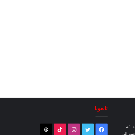
تابعونا
. “ما
فيسبوك
تويتر
انستقرام
‫TikTok
Threads
نبيه إلى