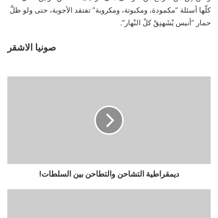
كلّها أسئلة “مكمودة، ومكبوتة، ومكروبة” تفتقد الأجوبة، حتى ولو ظلَّ
حمار “أنيس يْشَهنِقْ كلْ النْهار”.
صونيا الاشقر
ديمقراطية التشاحن والتطاحن بين السلطات!