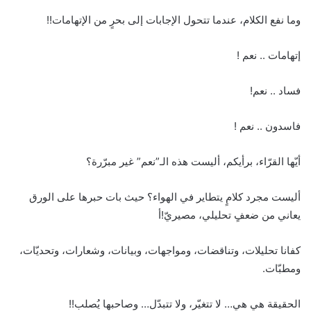
وما نفع الكلام، عندما تتحول الإجابات إلى بحرٍ من الإتهامات!!
إتهامات .. نعم !
فساد .. نعم!
فاسدون .. نعم !
أيّها القرّاء، برأيكم، أليست هذه الـ”نعم” غير مبرّرة؟
أليست مجرد كلامٍ يتطاير في الهواء؟ حيث بات حبرها على الورق
يعاني من ضعفٍ تحليلي، مصيريّ!أ
كفانا تحليلات، وتناقضات، ومواجهات، وبيانات، وشعارات، وتحديّات،
ومطبّات.
الحقيقة هي هي… لا تتغيّر، ولا تتبدّل… وصاحبها يُصلب!!