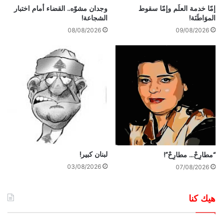
إمّا خدمة العلَم وإمّا سقوط
وجدان مشوّه.. القضاء أمام اختبار
الموَاطَنَة!
الشجاعة!
08/08/2026
09/08/2026
لبنان كبير!
“مطارِحْ… مطارِحْ”!
03/08/2026
07/08/2026
هيك كنا