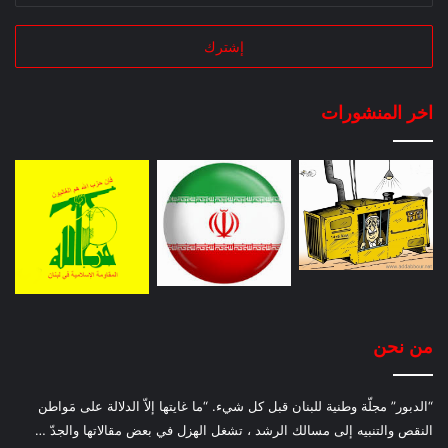
اخر المنشورات
من نحن
“الدبور” مجلّة وطنية للبنان قبل كل شيء. “ما غايتها إلاّ الدلالة على مَواطن
النقص والتنبيه إلى مسالك الرشد ، تشغل الهزل في بعض مقالاتها والجدّ …