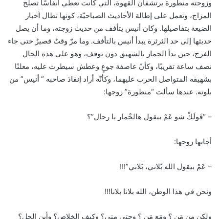
وزوجته منطورة يرتشفان القهوة، التي كانت تعطي أنفاسًا تصلح
المزاج، وتعمل على إطالة الأحاديث الصباحيّة، كونها تطال أخبار
الضيعة بتفاصيلها. وكان أنيس يتأفف من حديث زوجته، وما أن يصل
حديثها إلى حد الثرثرة يبدأ أنيس بالتأفف. وما مرّ وقتٌ قصيرٌ حتى جاء
الفرج، حين بدأ الحمار بالشهيق دون توقف، وهو على هذه الحال
نصف ساعة تقريبًا، وكأنّ عاصفة جوعٍ وعطش سيطرت عليه، معلنًا
بشهيقه المتواصل الحرب عليهما، وكأنّه أراد إنقاذ صاحبه ” أنيس” من
بلوته. عندها سألت “منطورة” زوجها:
– “قَولَكْ شو عَمْ بيقول هالحْمار يا رجال”؟
أجابها زوجها:
– عَمْ بيقول الله بّلاني، بّلاني”!!!
ونحن في هذا الوطن، الله بلانا بلانا!!!
ولكن مِن مَن ؟ ومَع مَن ؟ وحتى متى؟ وكيف الخلاص؟ وأين الحل؟