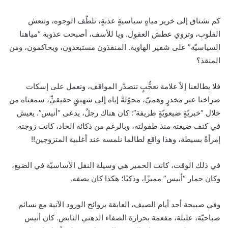
كم نشتاق إلى خرير مياهٍ سياسيةٍ عذبةٍ، تلطّف الوجوه، وتنعش
القلوب، وتروي عطش العقول. ويا للأسف، أصبحت عذوبة “مياهنا
السياسيّة” على شفير الهاوية. المنقذون مستبعدون، ويحاكمون، ومن
المنقذ؟
فلا يطالعنا إلاّ علامة تعجُّبٍ تتصدّر المواقف، وتعمل على إسكات
صراخنا عبر مخدرٍ وهميّ، محوّلةً إياه إلى شهيقٍ حقيقيٍّ، سمعناه من
خلال “خبريّةٍ ضيعويّةٍ طريفة”: كان هناك رجلٌ، يدعى “أنيس”. يعيش
في كنف ضيعته منذ طفولته، وبالرغم من ذكائه الحاد، كانت زوجته
إمرأةً بسيطة، وهذا واقع لطالما نلمسه عند أغلبية المتزوجين!!
في ذلك الوقت، كانت الحمير هي وسيلة النقل الأساسيّة في الضيع،
وكان حمار “أنيس” مميزًا، وذكيًا؛ هكذا كان يصفه.
وفي صبيحة أحد أيام الصيف، العابقة بروائح الورود الآتية مع نسائم
صباحيّة، عليلة، مفعمة بحرارة الصفاء الذهني النابض. كان أنيس