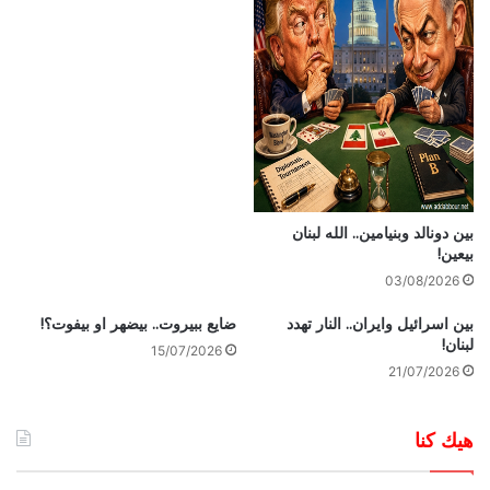
بين دونالد وبنيامين.. الله لبنان
بيعين!
03/08/2026
بين اسرائيل وايران.. النار تهدد
ضايع ببيروت.. بيضهر او بيفوت؟!
لبنان!
15/07/2026
21/07/2026
هيك كنا