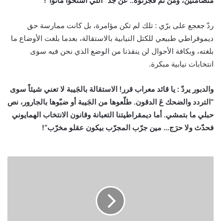
متضامنين، ومن ثم فجّرتوه.. عن جدّ “اللي استحوا ماتوا”!
ردّ جعجع على برّي : تلك لم تكن مؤامرة، بل كانت ممارسة حق
ديموقراطي طبيعي للكتل النيابية بالاستقالة، بعدما بلغت الأوضاع ما
بلغته، وبكافة الأحوال لن ينقذنا من الوضع الذي نحن فيه سوى
انتخابات نيابية مبكرة.
والدبور يردّ : يا قائد معراب قرر! الاستقالة بالجَيبة لا تعني شيئاً سوى
“التردد والضحك عَ الدقون. طلّعوها من الجَيبة أو ضبّوها بالجارور، نص
حبلي ما بتمشي. أما ديمقراطيتنا التعبانة وقانون الانتخاب الهمايوني
فحدّث ولا حرَج… مين جرّب المجرّب بيكون عقلو مخرّب”!