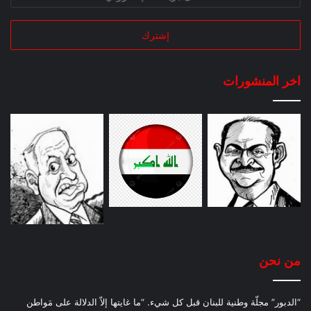
اخر المنشورات
من نحن
“الدبور” مجلّة وطنية للبنان قبل كل شيء. “ما غايتها إلاّ الدلالة على مَواطن