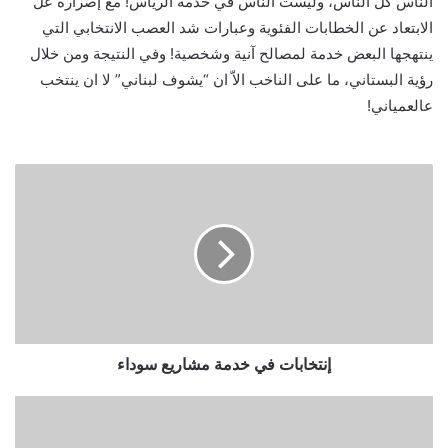
الناس كل الناس، وليست الناس في خدمة الريّاس! مع إصراره عل
الابتعاد عن الخطابات الفئوية وعبارات شد العصب الانتخابي التي
ينتهجها البعض خدمة لمصالح آنية وشخصية! وفي النتيجة ومن خلال
رؤية البستاني، ما على الناخب الاّ ان “يشوف لبناني” لا ان ينتخب
عالعمياني!
إنتخابات في خدمة مشاريع سوداء