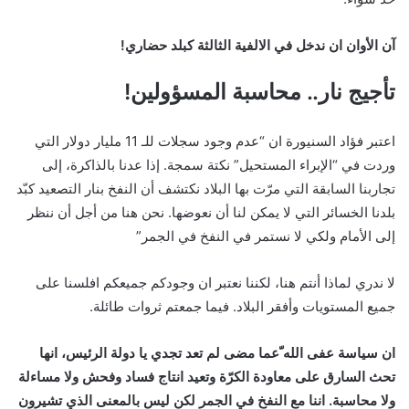
آن الأوان ان ندخل في الالفية الثالثة كبلد حضاري!
تأجيج نار.. محاسبة المسؤولين!
اعتبر فؤاد السنيورة ان “عدم وجود سجلات للـ 11 مليار دولار التي
وردت في “الإبراء المستحيل” نكتة سمجة. إذا عدنا بالذاكرة، إلى
تجاربنا السابقة التي مرّت بها البلاد نكتشف أن النفخ بنار التصعيد كبّد
بلدنا الخسائر التي لا يمكن لنا أن نعوضها. نحن هنا من أجل أن ننظر
إلى الأمام ولكي لا نستمر في النفخ في الجمر”
لا ندري لماذا أنتم هنا، لكننا نعتبر ان وجودكم جميعكم افلسنا على
جميع المستويات وأفقر البلاد. فيما جمعتم ثروات طائلة.
ان سياسة عفى الله ّعما مضى لم تعد تجدي يا دولة الرئيس، انها
تحث السارق على معاودة الكرّة وتعيد انتاج فساد وفحش ولا مساءلة
ولا محاسبة. اننا مع النفخ في الجمر لكن ليس بالمعنى الذي تشيرون