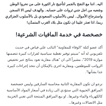
اليه.. اننا مع النفخ بالجمر لتأجيج نار الثورة على من نحروا الوطن
وشعبه من اجل جني ثروات على حسابه.. والهدف ليس الا السجن
واسترجاع الأموال.. ليس بالأسلوب السعودي بل بالأسلوب الجزائري
ربما، اذا تعذر علينا ان نكون مثل بلاد الغرب المتمدّن!
خصخصة في خدمة المافيات الشرعية!
أكد عضو كتلة “الوفاء للمقاومة” النائب علي فياض في حديث
تلفزيوني له أنه “سيتم توفير تغطية سياسية لقرارات كبيرة تتضمنها
موازنة 2019″، مشيراً الى ان “هناك مقاربة تعود بنتائج عبر تخفيض
الرواتب للموظفين، ومقاربة اخرى بالإمكان أن نتخذ إجراءات كبيرة
جدا بشأنها”.
نرجو ان تكون المقاربة الثانية محاسبة السارقين وليس خصخصة
المرافق الحيوية التي ستؤدي الى زيادة في أسعار المواد الأساسية
كالكهرباء والماء وغيرها.. او بيع المرافق المنتجة التي تغني الخزينة
مثل الاتصالات وغيرها…