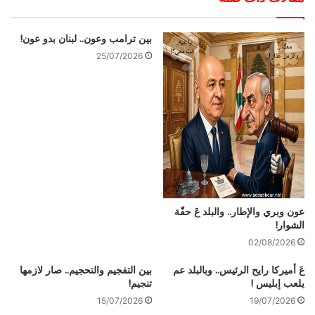
بين ترامب وعون.. لبنان بدو عون!
25/07/2026
عون وبري والإطار.. والبلد عَ حفّة
الشوار!
02/08/2026
عَ أميركا رايح الرئيس.. وبالبلد عم
بين التفجيم والتحجيم.. صار لازمها
يلعب إبليس !
تنجيم!
15/07/2026
19/07/2026