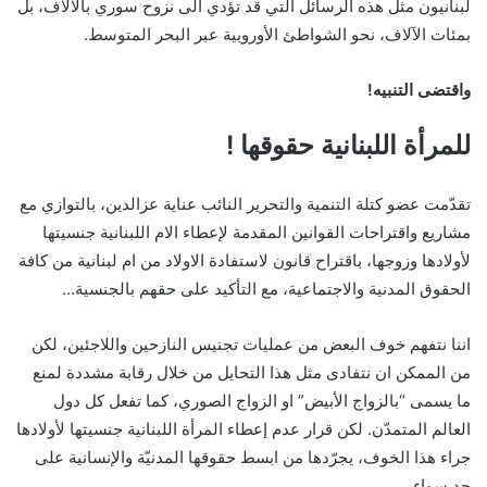
لبنانيون مثل هذه الرسائل التي قد تؤدي الى نزوح سوري بالآلاف، بل
بمئات الآلاف، نحو الشواطئ الأوروبية عبر البحر المتوسط.
واقتضى التنبيه!
للمرأة اللبنانية حقوقها !
تقدّمت عضو كتلة التنمية والتحرير النائب عناية عزالدين، بالتوازي مع
مشاريع واقتراحات القوانين المقدمة لإعطاء الام اللبنانية جنسيتها
لأولادها وزوجها، باقتراح قانون لاستفادة الاولاد من ام لبنانية من كافة
الحقوق المدنية والاجتماعية، مع التأكيد على حقهم بالجنسية…
اننا نتفهم خوف البعض من عمليات تجنيس النازحين واللاجئين، لكن
من الممكن ان نتفادى مثل هذا التحايل من خلال رقابة مشددة لمنع
ما يسمى “بالزواج الأبيض” او الزواج الصوري، كما تفعل كل دول
العالم المتمدّن. لكن قرار عدم إعطاء المرأة اللبنانية جنسيتها لأولادها
جراء هذا الخوف، يجرّدها من ابسط حقوقها المدنيّة والإنسانية على
حد سواء.