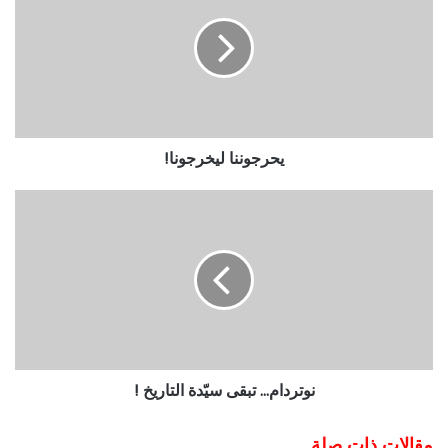
يحرجوننا ليخرجونا!
نوتردام... تبقى سيّدة التاريخ !
مقالات ذات صلة