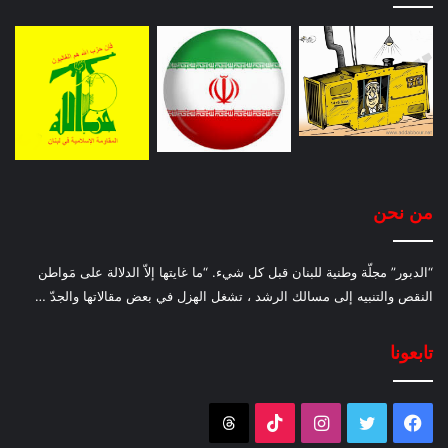
من نحن
“الدبور” مجلّة وطنية للبنان قبل كل شيء. “ما غايتها إلاّ الدلالة على مَواطن
النقص والتنبيه إلى مسالك الرشد ، تشغل الهزل في بعض مقالاتها والجدّ …
تابعونا
فيسبوك
تويتر
انستقرام
‫TikTok
Threads