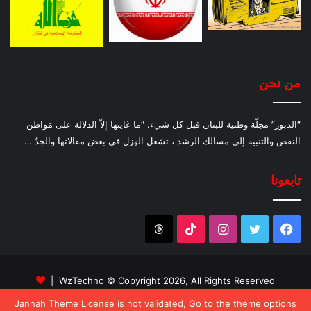
من نحن
“الدبور” مجلّة وطنية للبنان قبل كل شيء. “ما غايتها إلاّ الدلالة على مَواطن
النقص والتنبيه إلى مسالك الرشد ، تشغل الهزل في بعض مقالاتها والجدّ …
تابعونا
فيسبوك
تويتر
انستقرام
‫TikTok
Threads
WzTechno
© Copyright 2026, All Rights Reserved |
Jannah Theme
License is not validated, Go to the theme options