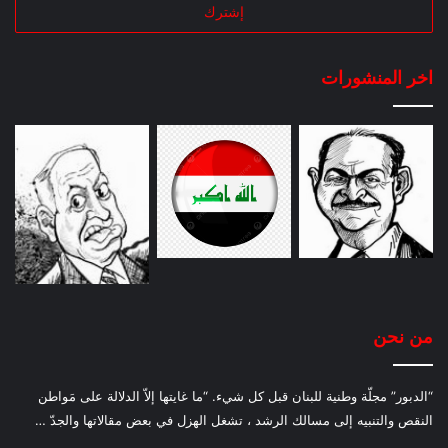
اخر المنشورات
من نحن
“الدبور” مجلّة وطنية للبنان قبل كل شيء. “ما غايتها إلاّ الدلالة على مَواطن
النقص والتنبيه إلى مسالك الرشد ، تشغل الهزل في بعض مقالاتها والجدّ …